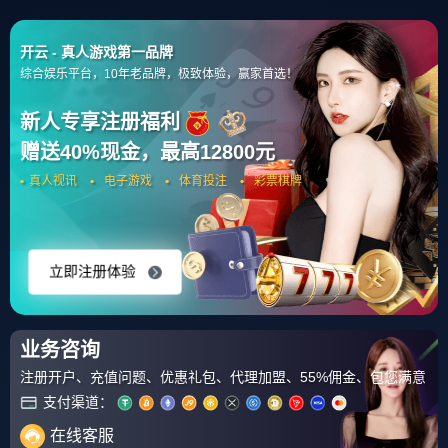
首页
球队新闻
正文
开云官方app入口-包含恒大连胜收官，力克上港卫冕
冠军的词条
开云体育
阅读：460
2025-07-24 17:30:24
并且他们几乎已经令中超争冠局面成了定局因为从恒大的首
发球员实力以及阵容厚度来观察，恒大在大连赛区是没有对
手的即便是苏州赛区的上港以及国安这样的中超顶级豪强恐
怕也不是恒大的对手所以，本赛季的恒大有望一路飘红，从
而完成卫冕，最终拿到参加中超联赛10年以来的第9座冠军是
完全有希望的 广州。
2017赛季中超第14轮，广州恒大淘宝2比0力克河北华夏幸
福，10连胜的恒大提前一轮锁定半程冠军7月8日中超第16
轮，恒大02客场负国安，迎来升入中超以来第一个联赛两连