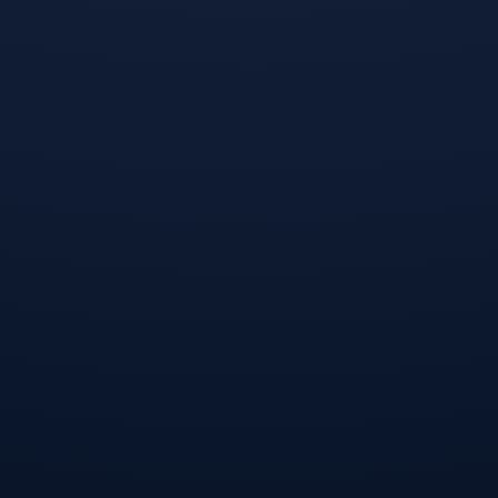
开云体育APP下载-绝杀之夜，巴
开云体育平台APP-绿洲之光，202
雷拉一剑封喉，德国战车在世界杯
6世界杯E组惊世对决，乌兹别克
生死战中碾碎乌拉圭
斯坦撕裂非洲雄狮，内马尔天外飞
发表评论
仙封神之夜
提交评论