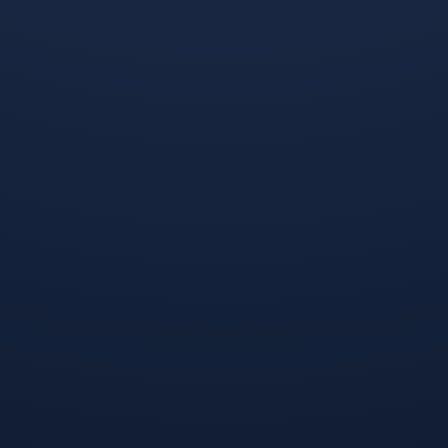
开云体育入口-绝杀之光，当斯洛
开云体育平台APP-当唯一遇上唯
伐克的坚韧刺穿巴西的星辰，阿诺
一—佩德里与一场注定载入史册的
德用一秒钟定义永恒
H组史诗
开云体育在线-王者之师拒绝冷
开云APP-构思（扩展思维）
门，比利时红魔风暴碾碎东欧铁
骑，阿方索·戴维斯用速度定义唯
一真理
开云体育入口-方舟的独白，当喀
开云体育APP下载-佩德里独舞终
麦隆的巨浪吞没罗马尼亚，齐耶赫
结英法百年恩怨，2026世界杯，
用双脚书写唯一的神谕
一场写满唯一的史诗