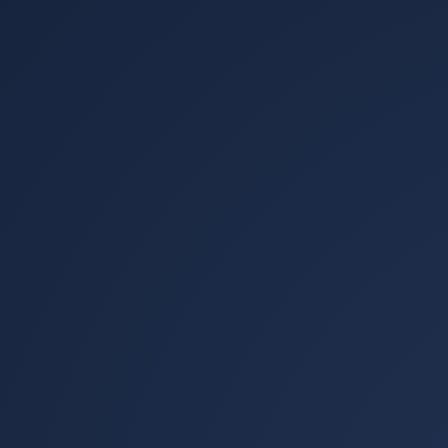
战术纪律性
：全场保持65%的控球率，丢球
文化适应性
：7名海外球员与4名国内球员
主教练森保一在赛后表示：“我们尊重阿尔及利亚的
足球从亚洲一流迈向世界级的关键，从1993年“
起是一部关于耐心、规划和文化建设的教科书。
第三部分：双重叙事下的足
若日尼奥的个人技艺与日本队的团队胜利,看似两
重新定义“核心”价值
若日尼奥证明了在现代足球中
赛、控制节奏的“大脑”，同样，日本队没有依赖单
全球化与本土化的平衡
若日尼奥的跨国足球生涯，日
功模板：吸收全球最优元素，但不丢失自身文化内