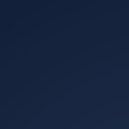
日本队的胜利关键不在于某个球星的闪耀,而在于
青训体系的产出
：首发11人全部出自日本