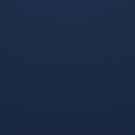
A联赛几乎同时起步，三十年后差距拉大，关键不在起点，而在坚
建设。
设从校园足球到职业联赛的连贯体系，日本全国高中足球锦标
足球最缺乏的。
洋才”，都展示了文化融合的力量，中国足球需要找到自己的哲学