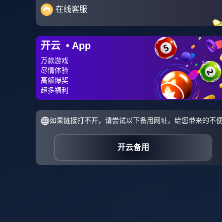
若日尼奥的足球哲学简单而深刻：控制节奏、减少
足球战术演变的缩影，在高速对抗的英超赛场，他
他实际上加快了球队的整体进攻节奏。
这位中场大师的成长轨迹同样独特：出生于巴西，
脑征服了英超，若日尼奥的故事提醒我们，足球场
策能力。
第二部分：日本队——系统
在东京国立竞技场,日本队以3-1稳稳拿下北非劲
个完整、自洽的足球体系。