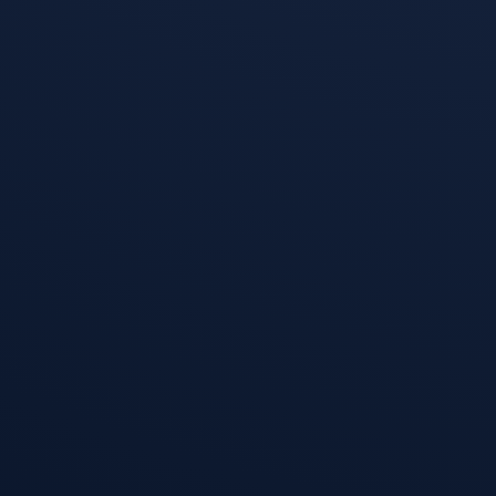
开云体育下载-当童话撕碎三
开云体育官网-童话2.0
狮，穆西亚拉的一剑封喉，与
魔遭遇北欧风暴，阿方索
世界杯最冷的小组赛之约
斯如何用速度撕裂黄金
最后防线
开云体育登录-哈拉雷之夜，当
开云体育下载-莱茵河畔
齐耶赫的左脚成为国境线—20
革命，当罗马尼亚的铁
26世界杯非洲区预选赛焦点
非洲雄狮的骄傲，加维
发表评论
战，尼日利亚2，1险胜加纳全
智慧点亮2026世界杯最
记录