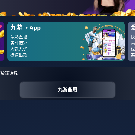
失误、连接全场，他的纪录不仅是个人技术的胜利，更是现代
的存在证明了“慢即是快”的足球智慧——通过精准的传球选择，
却在意大利国家队找到归属；曾被质疑身体对抗不足，却用大
上最强大的武器往往不是速度或力量，而是预判、位置感和决
足球的亚洲典范
旅阿尔及利亚，这场比赛展现了日本足球三十余年坚持的成果：一