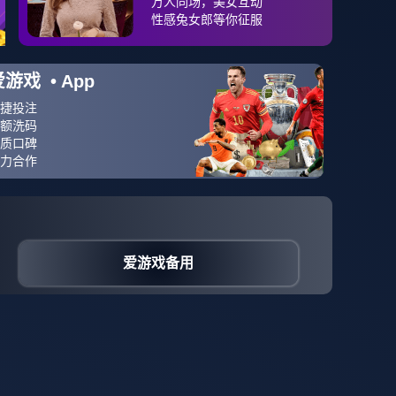
开云官网-国际足球赛事中频繁上演惊心动魄
最近发表
开云APP-绝杀之夜，蓝白之殇，当太极虎
以钢铁之躯，撕裂潘帕斯的荣耀
开云体育APP下载-蓝黄之刃刺穿中亚铁
幕，德容的绝杀，让2026世界杯E组在布加勒
开云体育入口-孤星闪耀德容，一场改写F组
斯特的夜色中燃烧
命运的唯一性之战
开云体育下载-当童话撕碎三狮，穆西亚拉
的一剑封喉，与世界杯最冷的小组赛之约
开云体育APP下载-潘帕斯雄鹰折翼曼谷，
当唯一的梅西，遇上唯一的奇迹
开云体育入口-当太极虎遇上袋鼠军团，姆
巴佩为何成了H组的隐藏变量？2026世界杯最
开云体育-蓝白风暴下的红土悲歌，2026世
诡异的唯一性对决
界杯A组，当墨西哥用节奏撕碎西班牙的传控
开云体育官网-童话2.0，当红魔遭遇北欧风
幻梦
暴，阿方索·戴维斯如何用速度撕裂黄金一代
开云体育官网-慕尼黑之夜，当钢铁战车碾
的最后防线
过热带风暴，齐耶赫的孤胆史诗与德国足球的
开云体育入口-绝杀之光，当斯洛伐克的坚