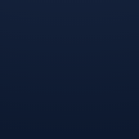
，当红
开云体育中国-孤星耀世，哈基
开云体育官方网站-构思（思维
·戴维
米用一次奔袭，为摩洛哥在死
扩展）
一代的
亡之组刻下唯一答案
的战术
开云体育平台APP-圣保罗的雨
开云下载-独步天下，苏亚雷斯
蹄踏碎
夜，桑巴与东瀛的两种征服，
的天才之夜，如何让美利坚风
用临场
2026世界杯G组，巴西的坚韧
暴在E组唯一定格
冷一夜
与日本的锋利