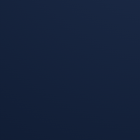
曾低头的面孔，记住那些在孤独中依然燃烧的灵魂
阿根廷鏖战乌拉圭,拉什福德刷新纪录，一个关于
义了足球这个世界上最有温度的竞技。
它们都是唯一的,正如我们每一个人心里，最深的
声
1.本站遵循行业规范，任何转载的稿件都会明确标
明
源，不尊重原创的行为开云体育将追究责任；3.作
相关文章