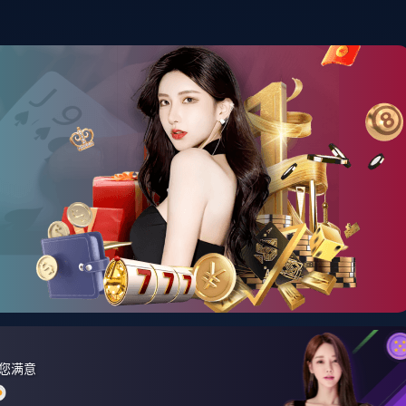
热点
战术解读
深度策划
者，当阿根廷的铁血撞上乌拉圭的刚毅，
：0
华丽，而是因为残忍；不是因为完美，而是因为唯一。
斯草原与拉普拉塔河交汇的腥咸味道，阿根廷与乌拉圭，两支流
在世界杯预选赛的舞台上碰撞，这不是一场普通的比赛，这是
们骨子里的“加拉巴”——那种混合着野蛮与智慧的足球哲学，死
韦德的奔跑、努涅斯的冲击，像潮水一般一波一波地扑向阿根
在刀尖上跳舞，德保罗在中场像个铁匠一样砸开每一次对抗，