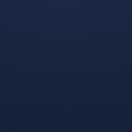
。
韧性，一个关于孤独，它们平行发生在同一片天空下，却共同定
那个瞬间。
可以去百度分享获取分享代码输入这里。
注作者和来源；2.本站的原创文章，请转载时务必注明文章作者和来
者投稿可能会经我们编辑修改或补充。