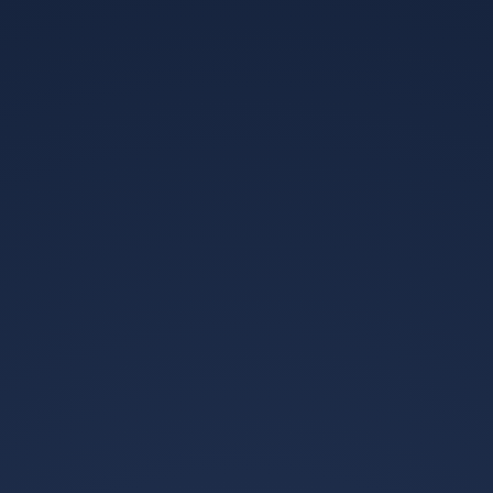
赛本身并没有太多的戏剧性，但全场的焦点都在一个人身上——
动作晃开防守，而后起脚——世界波，那一刻，球场沸腾了，不是
德在曼联连续第七个主场进球，他刷新了俱乐部的尘封纪录，
段达成这一成就的球员。