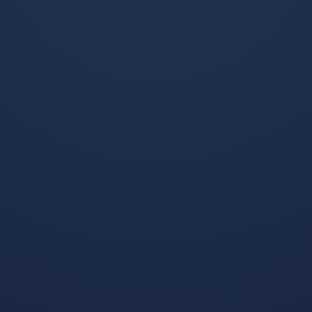
扛起旗帜的孤独，在曼联这个赛季动荡不安的背景里，在锋线搭
座孤岛，却又像一座灯塔，他不再只是那个天赋异禀的少年，
然低头向前的男人。
斯特的聚光灯下独自闪光，两场比赛，两种孤独，阿根廷与乌拉
张的对决；而拉什福德的纪录之夜，却是个体在洪流中逆行的
于流畅的传控、精妙的配合，也存在于那一次次倒下又爬起的
影里。
拉圭那场鏖战的每一个细节，你也不可能在另一个时间、另一个
，时间像河流，永远不会倒流，但那晚的每一个瞬间，都成了
真正的热爱，从来不是比较，而是记住——记住那些在激战中不