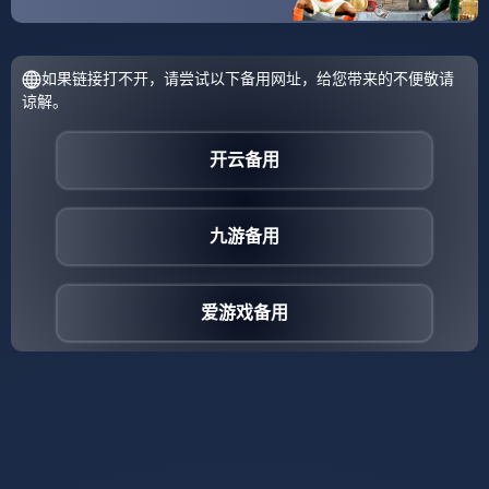
唯一性的核心在于：你无法复制一个在体力、反应、心理和
身材上都达到极致的人。
在足球场上，门将是一个“位置”，但
库尔图瓦是一个“现象”，当荷兰队前场球员一遍又一遍地冲击
防线，他们面对的不是一个普通的守门员，而是一个用2米的
身高覆盖了近半个球门、用蜘蛛般的臂展抹平了所有角度、
用超乎常人的冷静扼杀了所有惊喜的“终结者”。
库尔图瓦的“扛起”：孤独的王者风
范
“扛起全队”这四个字，在普通比赛中意味着门将需要做出几次
关键扑救，但在库尔图瓦这里，它被升维到了另一个高度：
他用一场比赛的时间，完成了对一支球队灵魂的凌迟。
假设美国队在下半场获得了一个绝佳的反击机会：普利西奇