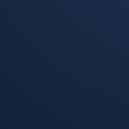
04/23 10:30勇士VS开拓者
未开始
04/25 10:30勇士VS开拓者
要让自家小孩感受国际接轨的最先进理念的足球