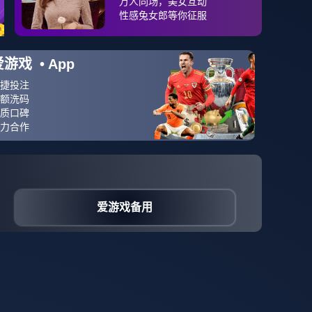
开云官网-国际足球赛事中频繁上演惊心动魄
最近发表
开云体育入口-当太极虎遇上袋鼠军团，姆
巴佩为何成了H组的隐藏变量？2026世界杯最
开云体育-蓝白风暴下的红土悲歌，2026世
诡异的唯一性对决
界杯A组，当墨西哥用节奏撕碎西班牙的传控
开云体育官网-童话2.0，当红魔遭遇北欧风
幻梦
暴，阿方索·戴维斯如何用速度撕裂黄金一代
开云体育官网-慕尼黑之夜，当钢铁战车碾
的最后防线
过热带风暴，齐耶赫的孤胆史诗与德国足球的
开云体育入口-绝杀之光，当斯洛伐克的坚
完美风暴
韧刺穿巴西的星辰，阿诺德用一秒钟定义永恒
开云体育中国-孤星耀世，哈基米用一次奔
袭，为摩洛哥在死亡之组刻下唯一答案
开云体育官方网站-当大象踏碎潘帕斯雄鹰
—2026世界杯D组史诗之夜，范戴克用铁血定
开云体育平台APP-风暴眼里的冷门，当撒
义奇迹
马尔罕的蓝旗飘过伯纳乌的黄昏
开云体育官方网站-构思（思维扩展）
开云体育登录-哈拉雷之夜，当齐耶赫的左