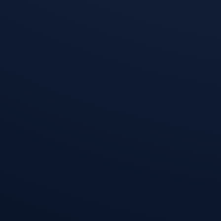
开云官网-2026世界杯D组，当
开云体育登录-郁金香风
闪电击败钢铁—泰国横扫越
安大略湖，登贝莱魔术
南，德布劳内一剑封喉
荷兰用足球美学写下202
发表评论
杯最强宣言
提交评论