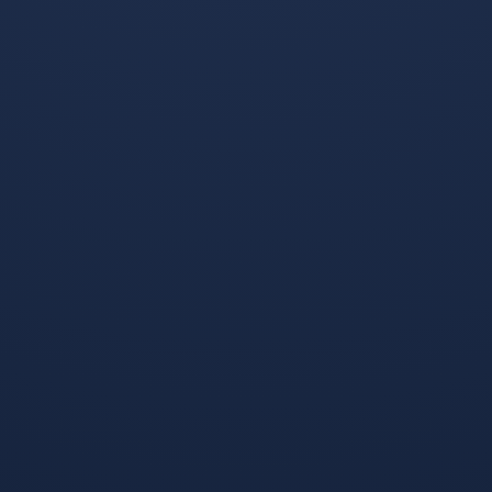
培训，感受快乐足球、健康足球、寓教于乐的足球魅力，全