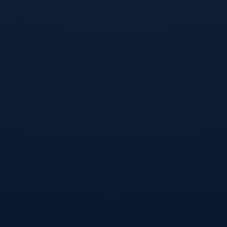
暴席卷
开云APP-蓝金风暴席卷绿茵，
开云体育登录-唯一性之战，当
时刻，
费利克斯一剑封喉，比利时在
老炮吉鲁用沉默统治G组，比
6世界
2026世界杯B组生死战中击碎
利时的默契已超越足球
德国战车