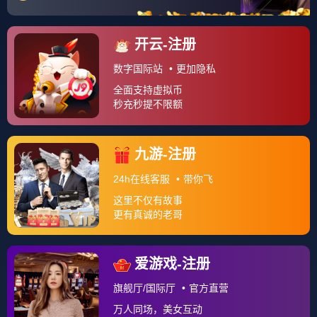
一波15-2的反击，将比分差距缩小到仅剩1分。
哈登的关键先生表现分析
哈登本场比赛的表现堪称“关键先生”的典范：
关键时刻的得分能力
：在比赛最后8分钟内，哈登独得
16分，占全队该时段得分的70%，他的后撤步三分和
突破上篮成为破解广厦防守的利器。
组织与控场能力
：哈登不仅自己得分，还在关键时刻
送出了4次助攻，成功激活了队友的进攻状态，他在比
赛最后两分钟的两次助攻直接帮助篮网反超比分。