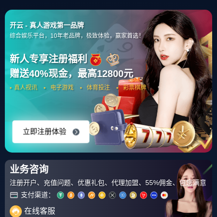
首页
战术解读
正文
开云体育平台APP-篮网遭广厦连续得分压制，哈登关
键先生力挽狂澜
开云体育
阅读：214
2026-02-16 20:40:44
广厦的得分狂潮与哈登的回应
昨晚的比赛中,广厦队展现出了惊人的进攻连续性，在第三节
中段打出了一波18-4的得分高潮，将比分差距拉大到两位
数，这段时间内，广厦队的防守转换快速，外线投篮准确率
高达60%，完全压制了篮网的防守体系。
正当篮网陷入得分荒、场上形势危急之际，詹姆斯·哈登站了
出来，他在接下来的五分钟内，连续命中三记三分球，并助
攻队友完成两次关键得分，个人独得11分，带领篮网回敬了