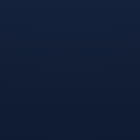
夜，范戴克用铁血定义奇迹
决，福登用一记英伦魔咒撕裂北美
双雄的宿命之墙
开云下载-墨尔本之夜，贝林厄姆
开云体育官方网站-光阴的仲裁，
的斜刺杀出，如何让韩国足球跨越
当葡萄牙的绝杀刺穿桑巴的黄昏
二十年宿命？
开云体育官方网站-东京节奏，当
开云平台-蓝白闪电刺穿北非铁
久保建英的钟摆摇碎墨西哥城墙—
幕，格列兹曼的上帝之手，让202
2026世界杯A组关键战侧记
6世界杯C组在绝杀中颤抖