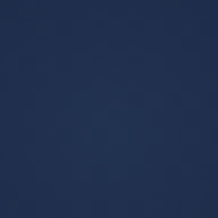
防守策略变化
：从人盯人改为区域联防，有效限制了
广厦的外线投篮空间。
进攻重心明确
：明确以哈登为进攻核心，所有战术围
绕他展开，提高了进攻效率。
节奏控制
：故意放慢比赛节奏，减少失误，打乱了广
厦的快速进攻节奏。
数据对比与比赛影响
从数据来看,哈登全场贡献38分、12次助攻和7个篮板的准三
双数据，正负值达到+15，是全队最高，而广厦队在连续得分
阶段的三分球命中率高达60%，但在哈登带领反击期间，这
一数据下降至30%。
这场比赛对双方赛季走势都有重要影响：篮网通过这场逆转