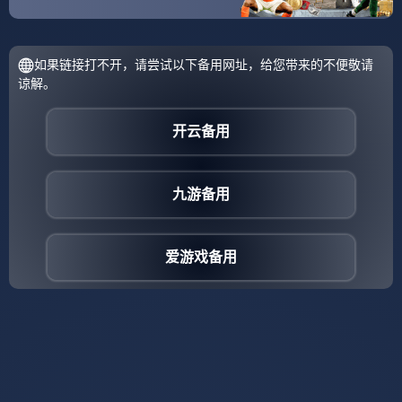
快攻，在篮网防守未落位前完成得分。
外线火力集中
：广厦队本场比赛三分球命中率达到4
2%，特别是在连续得分阶段，外线投篮成为主要得分
手段。
防守强度提升
：在连续得分期间，广厦队采用了全场
紧逼防守，迫使篮网出现多次失误，转化为自己的得
分机会。
比赛转折点与战术调整
比赛的关键转折点出现在第四节中段,篮网主教练纳什做出关
键调整：