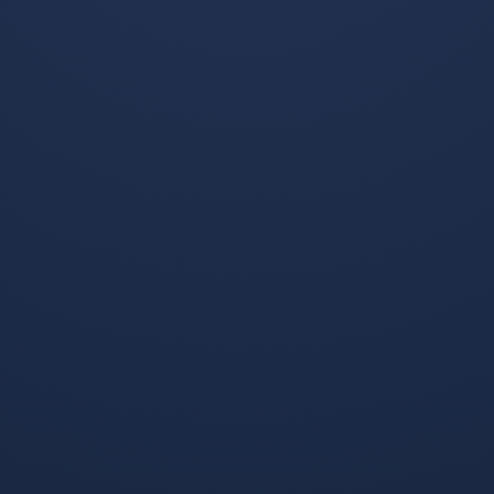
胜利巩固了东部前列位置，展现了在逆境中的韧性；而广厦
队虽然失利，但连续得分压制强敌的表现也证明了他们的竞
争力。
关键先生的价值与比赛启示
哈登本场比赛的表现再次证明了超级巨星在关键时刻的价值,
在篮球比赛中，连续得分压制往往能改变比赛走势，但真正
的强队和球星能够在逆境中找到应对之策。
这场比赛也给双方带来了重要启示：广厦队需要学会在领先
时如何保持优势，而篮网则需解决防守连续性问题，对于球
迷而言，这样一场充满起伏、展现球星决定比赛能力的对
决，正是竞技体育魅力的最佳体现。
在常规赛进入白热化阶段之际,这样的比赛无疑为季后赛的激