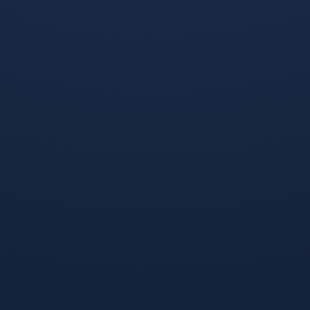
烈对抗提前预热，也让人们对哈登和篮网在季后赛中的表现
充满期待。
1.本站遵循行业规范，任何转载的稿件都会明确标注作者和来源；2.
本站的原创文章，请转载时务必注明文章作者和来源，不尊重原创
的行为开云体育将追究责任；3.作者投稿可能会经我们编辑修改或补
充。
相关文章
开云体育官方网站-当大象踏碎潘
开云体育平台APP-蓝白之殇，红
帕斯雄鹰—2026世界杯D组史诗之
黄之魂，2026世界杯F组巅峰对