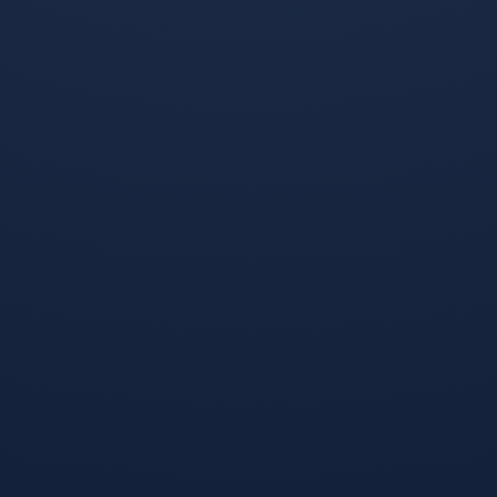
坦，而C组的天平，就此偏转。
1.本站遵循行业规范，任何转载的稿件都会明确标注作者和来源；2.
本站的原创文章，请转载时务必注明文章作者和来源，不尊重原创
的行为开云体育将追究责任；3.作者投稿可能会经我们编辑修改或补
充。
相关文章
开云体育官方网站-当大象踏碎潘
开云体育平台APP-蓝白之殇，红
帕斯雄鹰—2026世界杯D组史诗之
黄之魂，2026世界杯F组巅峰对
夜，范戴克用铁血定义奇迹
决，福登用一记英伦魔咒撕裂北美
双雄的宿命之墙