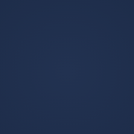
第七十八分钟，他在本方禁区前沿拿到球，面前有三个突尼
斯球员包夹，所有人都以为他会把球大脚解围，但他却把球
留住了，用脚底踩住，像按住一只顽皮的猫，突尼斯中场莱
杜尼上来抢球，登贝莱一个克鲁伊夫转身，把他晃得踉跄；
第二名后卫冲来，他用了拉球穿裆；第三名防守者伸腿断
球，他把球回拉，脚后跟磕给身后的乌马罗夫——然后转身
就往前跑。
乌马罗夫没有犹豫，一脚直塞穿过两名后卫的缝隙，登贝莱
速度全开，突尼斯门将弃门出击，他推了一个远角，2比0,悬
念终结。