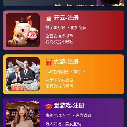
一的变量。
突尼斯的防线像沙漠堡垒般密不透风，开场二十分钟，乌兹
别克斯坦的中场被压成了紧绷的弓弦，球传不出去，空间被
压缩，每一次触球都像在刀尖上跳舞，登贝莱在右路来回游
走,像一个找不到钥匙迷宫的幽灵。