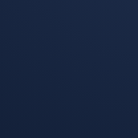
39岁，三个世界杯周期，一座金球奖，无数赞誉，
可思议的传球,在沙漠中写下了自己的新传奇。
尾声：黄昏的国王
赛后，莫德里奇被评为全场最佳球员，数据面板上，他
次关键传球，1次助攻，但数据无法描述的是：他
前那个眼神——平静、专注、带着一种“我见过一切
摩洛哥主帅雷格拉吉在发布会上沉默良久，最终只
是的，莫德里奇的足球，像是从旧时代寄来的一封信
坛被速度、力量和体能支配，当“高位逼抢”“纵深跑
真正的足球，永远属于那些能看见别人看不见的路
突尼斯赢了，但C组的故事刚刚开始，接下来的对
幻想更多，但他们知道，只要有莫德里奇在,任何