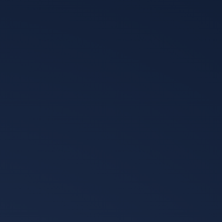
马尼亚的铁蹄踏碎非洲雄狮的骄傲，加维用临
标签列表
场智慧点亮2026世界杯最冷一夜
关注我们
扫一扫关注我们，了解最新精彩内容