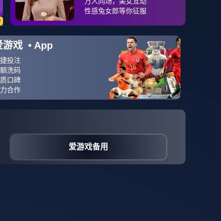
开云官网-国际足球赛事中频繁上演惊心动魄
最近发表
开云体育入口-绝杀之光，当斯洛伐克的坚
韧刺穿巴西的星辰，阿诺德用一秒钟定义永恒
开云体育中国-孤星耀世，哈基米用一次奔
袭，为摩洛哥在死亡之组刻下唯一答案
开云体育官方网站-当大象踏碎潘帕斯雄鹰
—2026世界杯D组史诗之夜，范戴克用铁血定
开云体育平台APP-风暴眼里的冷门，当撒
义奇迹
马尔罕的蓝旗飘过伯纳乌的黄昏
开云体育官方网站-构思（思维扩展）
开云体育登录-哈拉雷之夜，当齐耶赫的左
脚成为国境线—2026世界杯非洲区预选赛焦
开云体育平台APP-蓝白之殇，红黄之魂，2
点战，尼日利亚2，1险胜加纳全记录
026世界杯F组巅峰对决，福登用一记英伦魔
开云官网-2026世界杯D组，当闪电击败钢
咒撕裂北美双雄的宿命之墙
铁—泰国横扫越南，德布劳内一剑封喉
开云下载-墨尔本之夜，贝林厄姆的斜刺杀
出，如何让韩国足球跨越二十年宿命？
开云体育下载-莱茵河畔的战术革命，当罗