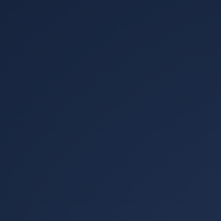
真正的风暴,从第52分钟开始。
莫德里奇回撤到中圈弧与后卫线之间接球，面对齐
拿球后没有回传，而是用右脚外脚背轻轻一搓，皮
下。
这一脚,改变了比赛的维度。
本·拉赫马横传，哈兹里推射被博诺扑出，但所有
预判了扑救方向——他跟进补射，皮球被马兹拉维
比头球后蹭，后点的斯利蒂铲射破门，1:1。
但莫德里奇并不只是组织者，第81分钟，他在中圈
禁区前沿突然起脚——不是搓射，不是爆射，而是