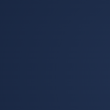
偏出。
那一刻，解说员喊出了所有人的心声：“他
突尼斯的反击，在莫德里奇的指挥下成了一首复调
的防线，他的体能看似透支,却在每一次触球时都
绝杀：时间静止的3.7秒
比赛进入伤停补时第4分钟，比分1:1，摩洛哥已
一分。
但莫德里奇拒绝。
突尼斯获得前场右侧界外球，球掷出后，经过两次
作，他做了二十年，摩洛哥的防线整体向右移动，
的裂缝：阿什拉夫上前了两步试图压缩空间，导致他
传球？不。