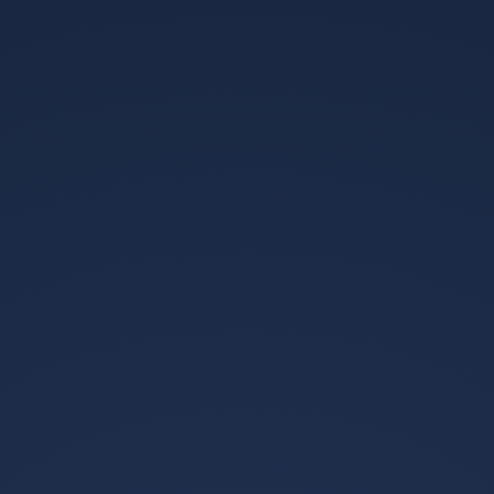
耶赫和奥纳西的双人逼抢，他做出一个匪夷所思的决策：
背身
球越过齐耶赫的头顶，精准落在左路高速插上的本·拉赫马脚
人都看到，莫德里奇不仅跑到了禁区弧顶，而且在射门瞬间已经
在门线解围，第67分钟，莫德里奇角球开出弧线，前点的塔尔
抢断阿姆拉巴特，随即带球推进40米，面对三名防守球员，在
一记贴地箭，从阿格尔德与赛斯之间的缝隙穿过，擦着近门柱