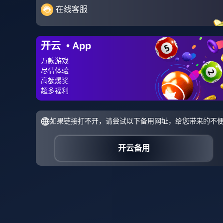
比赛开始前，舆论的聚光灯几乎全打在摩洛哥身上
夫、马兹拉维正值巅峰，博诺依然是世界级门将，
贴上“硬骨头但牙不尖”的标签。
但摩洛哥主帅雷格拉吉忽略了一个变量：莫德里奇
由于克罗地亚未能通过欧洲区预选赛，39岁的莫
他以特殊人才身份入籍突尼斯
（其母系有突尼斯血
际足联长达两个月的仲裁,最终因历史溯源证据确
“我需要一个舞台，证明年迈的艺术家仍有作品。”
摩洛哥的防线低估了这个男人，他们以为，39岁
子而非核心引擎，但足球史上最伟大的中场之一,
风暴眼：莫德里奇的《一千
上半场，摩洛哥凭借阿什拉夫·哈基米的右路冲击