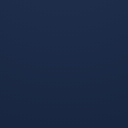
手竞争”的维度，他的对手只剩下了时间与纪录本身。
当你凝视着冲线那一刻的车载画面,你能感受到的不仅是引擎
的轰鸣与轮胎的焦味，更是一种属于竞技体育最原始的魅
力：
在人类与机器的极限交汇处，意志决定一切。
梅赛德斯与法拉利的对决,如同红与黑的棋局，每一步都是生
死；而维斯塔潘的纪录，则像一把刺向天空的利剑，刺破了
所有既定的天花板，这就是F1，这就是我们为什么如此痴迷
于这些在赛道上飞驰的勇士们——因为他们用速度，书写了
人类所能触及的，最动人的诗篇。
1.本站遵循行业规范，任何转载的稿件都会明确标注作者和来源；2.
本站的原创文章，请转载时务必注明文章作者和来源，不尊重原创
的行为开云体育将追究责任；3.作者投稿可能会经我们编辑修改或补
充。