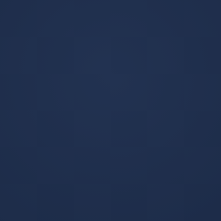
更令人震撼的是,维斯塔潘在这场比赛中完成了本赛季的第12
场连胜，
刷新了由他自己保持的单赛季连续胜利纪录
，这不
是追赶历史，这是“定义”历史，他用一种近乎冷酷的方式告诉
世界：纪录不是用来仰望的，而是用来不断被打破的。
胜负之外：一场属于这个时代的
英雄叙事
这场比赛,梅赛德斯赢了，但不是赢在速度，而是赢在“在极限
边缘不发抖的勇气”；法拉利输了，却不是输在实力，而是输
在了那一瞬间的“本能犹豫”，而维斯塔潘，早已跳出了“与对