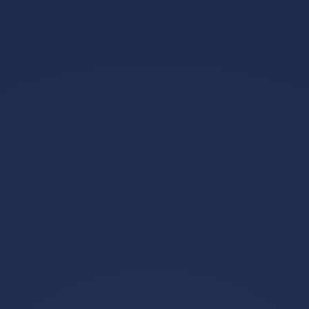
成为了球队唯一的依赖。他的进球占球队总进球的一半以
上，他在不在场上的影响很大，因此，此类队员的缺阵往往
左右比赛的胜负。同样的道理，目前的巴萨根本离不开梅
西......
9.轮换
强队往往会在一周双赛的情况下做出轮换，一方面给主
力队员休息充电，另一方面给替补队员表现的机会。毋庸置
疑，轮换会影响一支球队的稳定性。很多时候，轮换是迫不
得已的，一般来说，在一支球队总能获胜的时候，主教练是
不会考虑更换首发阵容的，但是一周双赛的情况下，不得不
做出痛苦的抉择，尤其对于那些板凳深度不是特别厚的俱乐
部来说，轮换带来的不确定性就更大，有时候轮换一两名核
心队员后简直就像变了一支球队........