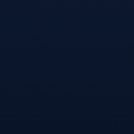
开云体育APP下载-绝杀之夜，巴
开云体育平台APP-绿洲之光，202
雷拉一剑封喉，德国战车在世界杯
6世界杯E组惊世对决，乌兹别克
生死战中碾碎乌拉圭
斯坦撕裂非洲雄狮，内马尔天外飞
发表评论
仙封神之夜
提交评论