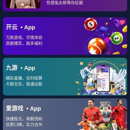
足球场是的所谓”冷门“大致有以下几种情况：(1)弱队战胜
强队，而且往往在弱队的主场。（2）强队在主场，久攻不
下，撼平弱队。往往这两种情况最为多见，一旦开出，其杀
伤力巨大。其实这种情况很好理解，弱队在自己的主场一定
希望在自己的球迷面前奉献精彩的比赛，往往开场会祭出三
板斧，一旦强队准备不充分，先丢球的话，后面就很难踢
了；而到了客场，弱队则摆出一副死守的状态，来考验强队
破密集防守的能力，大家知道，破密集防守是世界性的难
题，即使强如巴萨，有时候也是一筹莫展，比赛只有90分
钟，久攻不下，心态发生变化反而容易让弱队偷袭得手，以
上两种情况需多加注意。
4.大热必死
尽管有人会说，大热未必一定就会死。但是在足球场