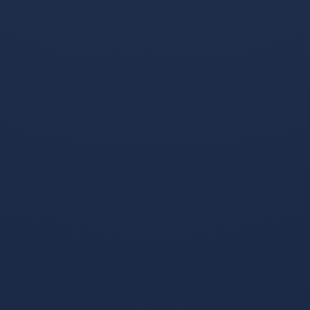
的原则，因此闷战90分钟的比赛较为常见这是由不同民族的
性格决定的。
14. 足球区域地理
这一点着重体现在”德比战“上。同一个城市的两支球队，
不管强弱多么的泾渭分明，为了每年两场的荣誉之战，重视
程度自然不同。像”米兰德比“”巴斯克德比“”罗马德比“”利物浦
德比“其激烈火爆程度，远不是一般的联赛可比， 因此，分析
这样的比赛，不能单单用两队的实力做对比。
15. 比赛的性质