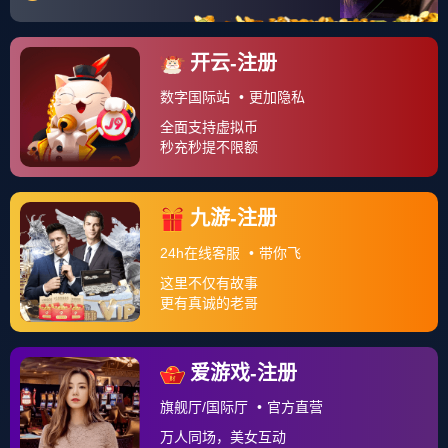
今天，任何一个微小的因素都足以左右一场比赛，因此，足
彩定律第一条：Nothing is impossible .....
2.球队的实力是关键
足球场上尽管变化莫测，但终究还是要靠实力说话。自
博斯曼法案后，世界足坛的贫富分化越发严重，优秀球员逐
渐集中到几家大的俱乐部，这就是所谓的“欧洲豪门”，目前的
欧洲足坛，曼联，皇马，巴萨，拜仁堪称各自联赛的巨无
霸，他们这些“银河战舰”“梦之队”拥有最顶尖的球员，他们在
各自联赛的表现一贯的稳定，一个赛季下来总共也就输那么
一到两场，他们总能攻破对手的球门，他们可以保持长达几
年的主场不败金身，他们的积分可以破百，因此，在预测这
样的豪门比赛时，“3" 是首先要考虑的。
3.所谓”冷门“