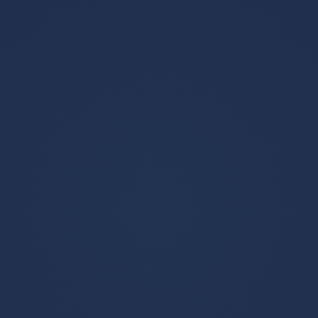
10. 一周双赛
如果你没有两套实力相当的阵容，在双线作战的情况
下，不管你搞不搞轮换，一周双赛都会对一支球队产生重大
的影响，尤其到赛季最后的冲刺阶段，为保证关键比赛的投
入度和专注度，俱乐部往往会在两场比赛之间做出选择，这
个时候，爆冷的可能性增加。
11. 历史交锋战绩
足球场上有些球队之间似乎球风相克，优越的历史交锋
战绩可以让人在比赛前占据一点心理优势。这种优势在短时
期内无法扭转，不管你排名多么的靠前，不管我最近这段时
间踢得多差，一旦遇到自己常年的手下败将，就仿佛打了鸡
血一样，这就是一支球队的底蕴。