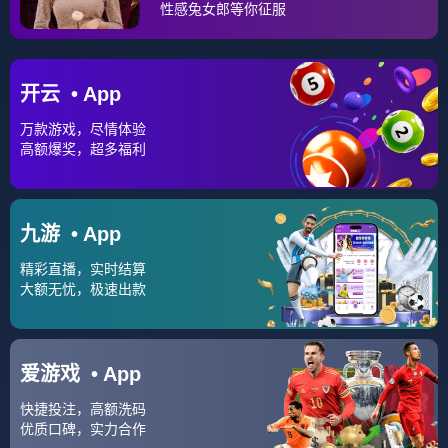
2、埃尔文-金特里，新奥尔良鹈鹕
鹈鹕在前一个赛季还能打进季后赛，而金特里接手的第
一个赛季只有可怜的30胜52负。今夏鹈鹕被挖走了安德森和
戈登，要想翻身更是难上加难。为了安抚浓眉哥，金特里下
课的可能性极大。
3、厄尔-沃特森，凤凰城太阳
只有37岁的沃特森还是太嫩了，上赛季是他第一次执
教，半路接过教鞭的他交出了9胜24负的不合格答卷。考虑到