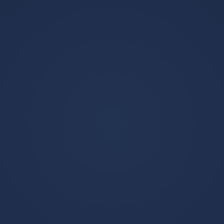
6、大卫-菲兹戴尔，孟菲斯灰熊
灰熊老板在今夏可是狠心砸下重金建队，肯定是急着要
出成绩，但在接管灰熊之前，他还从未有过主教练的经历，
之前曾经在勇士，老鹰和热火担任过助教，对于灰熊来说，
选择菲兹戴尔基本等同于赌博。
7、肯尼-阿特金森，布鲁克林篮网
在组建巨头阵容失败之后，篮网果断认怂重建，他们聘
请了阿特金森来接管球队。阿特金森是位菜鸟教头，之前只
在尼克斯和老鹰担任过助教。以篮网现有阵容，基本上很难
指望打出什么好战绩，而到时候阿特金森就将成为替罪羊。
8、布雷特-布朗，费城76人
布朗是在2013-14赛季接管76人，至今3个赛季47胜199
负，胜率只有可怜的19.1%。新赛季76人实力明显强了不