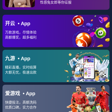
凯尔特人队的霍福德和克劳德继续缺席。开赛后两队就
展开对攻，场上连续出现平分，12平后杜兰特独得5分，他率
队打出9-0的攻击波，勇士队以21-12领先。托马斯回应4分缩
小差距，伊戈达拉连拿4分稳住局势。罗齐尔投中三分带领球
队打出9-0的反击高潮，第四节还有1分钟时两队战成25平。2
7平后麦卡杜突破扣篮，首节结束时勇士队以29-27领先2分。
杜兰特连中两球，第二节开始后不久勇士队扩大优势。
布拉德利表现活跃独得6分努力追分，汤普森和库里联手6
分，勇士队牢牢保持领先，半场前4分50秒时他们以44-36领
先8分。杰拉德-格林还击两个三分球追近，汤普森、库里和杜
兰特分别进攻得手，勇士队仍有7分领先。托马斯两罚全中，