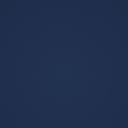
勇士队的外线在第三节开火，汤普森、格林和库里联手
投进4个三分球，他们率队以18-3的攻击波开局，这一节进行
了4分12秒时勇士队以73-51领先22分。凯尔特人队暂停后进
攻仍没有起色，他们连续打铁，库里、汤普森和帕楚里亚各
得两分，勇士队把优势拉开到28分。库里领到一个技术犯
规，托马斯罚球命中打破球队这一节的得分荒，绿衫军连追4
分，克拉克左翼命中三分，韦斯特投中压哨球，三节结束时
勇士队以86-57领先。凯尔特人队单节只有9分。
最后一节开始后两队交替涨分，布拉德利连中2个三分
球，凯尔特人队追至69-91。伊戈达拉上篮得手，凯尔特人队