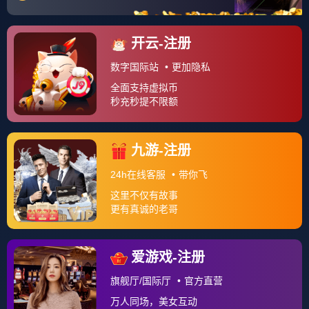
勇士队的汤普森得到28分和5个篮板，杜兰特得到23分、
10个篮板、7次助攻和3次抢断，库里得到16分、7次助攻和3
次抢断，格林得到11分、8个篮板和8次助攻，帕楚里亚得到4
分和12个篮板。凯尔特人队的托马斯得到18分和4次助攻，布
拉德利得到17分和10个篮板，罗齐尔得到11分、7个篮板和5
次助攻，布朗得到11分，斯玛特得到10分。