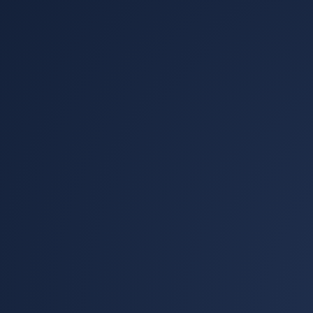
比赛分析：NBA常规赛，卫冕冠军骑士坐镇速
骑士上一场击败黄蜂迎来两连胜，本场比赛欧文休
攻，爱神贡献28分10篮板，小将费尔德板凳出场6
37分但依旧无济于事。目前骑士25胜7负继续稳坐
而鹈鹕近期的表现令人刮目相看，上一场大胜尼
在攻防两端火力瞬间提升，帮助浓眉哥分担了极大
中比较稳定，板凳也越战越勇，再一次让球迷看到
总结：两队实力存在一定差距，尽管鹈鹕近期豪
守两端绝对会遇到一定阻碍，鹈鹕虽有浓眉哥，但
容更为强悍，多半都都是冠军球员，经验比较丰富
鹕。竞彩篮球推荐：主胜，让分主胜