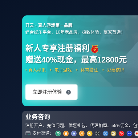
首页
球队新闻
正文
首页
球队新闻
体坛
开云下载-鹈鹕主场大胜尼克斯
开云体育
阅读：354
2025-11-09 11:55:43
评论
周一竞彩301场
骑士（-10.5）VS鹈鹕
竞彩篮球推荐：主胜，让分主胜