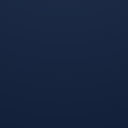
可以去百度分享获取分享代码输入这里。
注作者和来源；2.本站的原创文章，请转载时务必注明文章作者和来
者投稿可能会经我们编辑修改或补充。
一遇上
开云体育在线-王者之师拒绝冷
开云APP-构思（扩展思维）
定载入
门，比利时红魔风暴碾碎东欧
铁骑，阿方索·戴维斯用速度定
义唯一真理