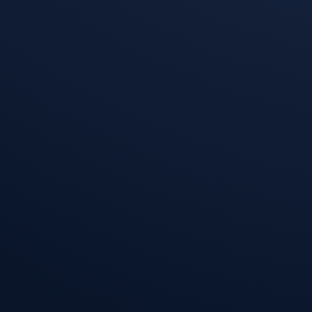
开云体育入口-方舟的独白，当
开云体育APP下载-佩德
喀麦隆的巨浪吞没罗马尼亚，
终结英法百年恩怨，202
齐耶赫用双脚书写唯一的神谕
杯，一场写满唯一的
发表评论
提交评论