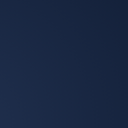
标签列表
关注我们
扫一扫关注我们，了解最新精彩内容