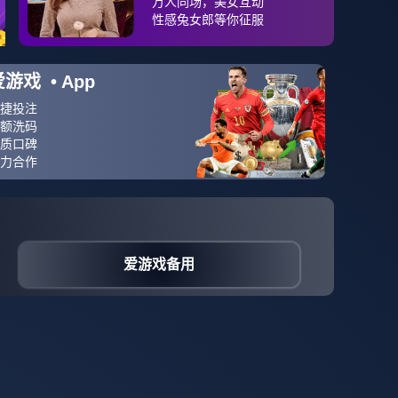
开云官网-国际足球赛事中频繁上演惊心动魄
最近发表
开云体育APP下载-潘帕斯雄鹰折翼曼谷，
当唯一的梅西，遇上唯一的奇迹
开云体育入口-当太极虎遇上袋鼠军团，姆
巴佩为何成了H组的隐藏变量？2026世界杯最
开云体育-蓝白风暴下的红土悲歌，2026世
诡异的唯一性对决
界杯A组，当墨西哥用节奏撕碎西班牙的传控
开云体育官网-童话2.0，当红魔遭遇北欧风
幻梦
暴，阿方索·戴维斯如何用速度撕裂黄金一代
开云体育官网-慕尼黑之夜，当钢铁战车碾
的最后防线
过热带风暴，齐耶赫的孤胆史诗与德国足球的
开云体育入口-绝杀之光，当斯洛伐克的坚
完美风暴
韧刺穿巴西的星辰，阿诺德用一秒钟定义永恒
开云体育中国-孤星耀世，哈基米用一次奔
袭，为摩洛哥在死亡之组刻下唯一答案
开云体育官方网站-当大象踏碎潘帕斯雄鹰
—2026世界杯D组史诗之夜，范戴克用铁血定
开云体育平台APP-风暴眼里的冷门，当撒
义奇迹
马尔罕的蓝旗飘过伯纳乌的黄昏
开云体育官方网站-构思（思维扩展）