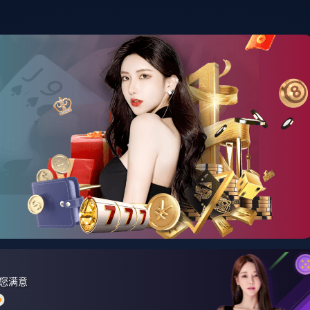
热点
战术解读
深度策划
，球队重燃希望
：0