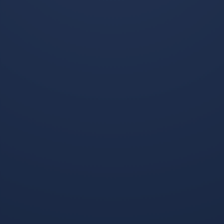
9、本轮比赛中的焦点战无疑是上海海港与成都蓉城的对决尽
管武磊替补出场，但仍未能帮助上海海港挽回败局这场失利
不仅让上海海港失去了榜首位置，也让其争冠形势变得更为
复杂相比之下，上海申花则凭借主场2比1力克河南队的胜