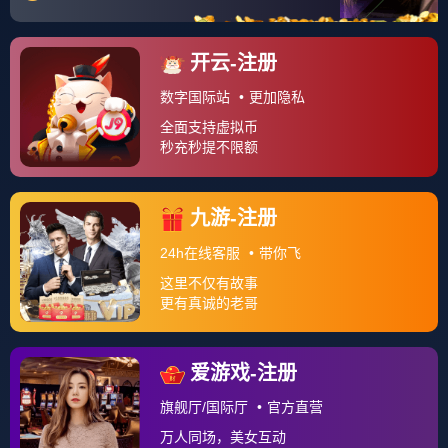
太出色，简直可以用惊艳来赞之美之相对而言，天津泰达就
惨了，输得惨不忍睹，球迷看着都痛他们之所以输得这么惨
是因为1后。
3、2009年7月，姚明成为球队出资人，随着托管协议的签
署，专业化的管理团队接手球队工作这让几乎陷入死亡的上
海队重获新生同年12月18日，正新集团成为上海男篮的冠名
赞助商，球队以“上海玛吉斯轮胎男子篮球队”的名称征战2009
2010赛季的CBA中国男子篮球职业联赛，主场迁至浦东源深
体育中心 0910赛季。
4、9月23日的赛事中，山西嘉怡与火车头雅琪的比赛以00的
平局收场9月19日，山西嘉怡在主场以01的比分不敌北京青年
队9月13日，山西嘉怡主场60大胜青海足球队9月8日，山西
嘉怡在主场以32的比分险胜陕西老城根9月2日，山西嘉怡在