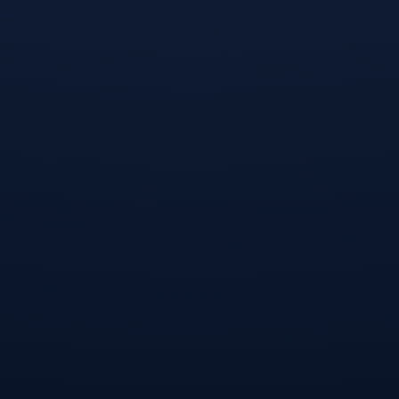
开云体育平台APP-圣保罗的雨
开云下载-独步天下，苏亚雷斯的
夜，桑巴与东瀛的两种征服，202
天才之夜，如何让美利坚风暴在E
6世界杯G组，巴西的坚韧与日本
组唯一定格
发表评论
的锋利
提交评论
开云体育入口
开云体育平台APP
开云平台