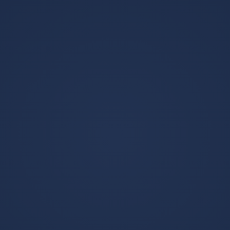
共。
7、2 申花在联赛中遭遇了2连败，05负于上海海港和12输给
大连人，这使得吴金贵遭到了一些申花球迷的非议3 球迷们认
为吴金贵的战术过于保守，缺乏真正的进攻体系，很多时候
的胜利依赖于防守和前锋的个别闪光4 在申花主场30大胜深
圳队后，吴金贵在赛后只感谢了蓝魔球迷，这引起了非蓝魔
申花球迷的。
8、目前，前40场比赛已经推迟，至少这场战争将在9月重新
点燃，然而，中国足协已经开始寻找主场比赛，今天根据日
报的消息，国家足球队预计将连续打四场主场比赛，这绝对
是个好消息，因为这可以增加国家足球队获胜的信心，教练
李铁也有望带领球队连续赢得4场胜利，从而晋级前12名强，
所以接下来的赛果会很好，首先。