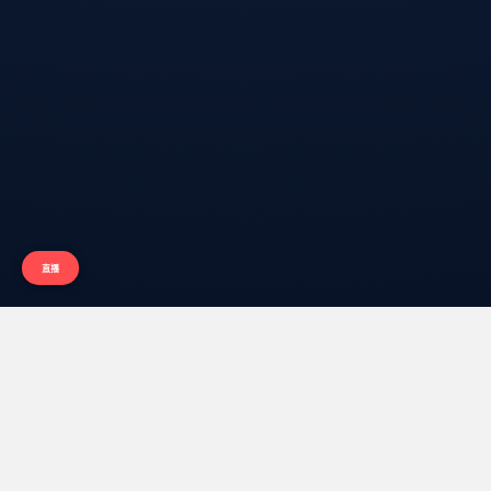
开云体育官方网站-橙衣之锚，20
开云体育app-绝杀之夜，唯一之
26世界杯G组巅峰夜，范戴克如何
役，当德容的灵光刺穿加勒比海的
用唯一性改写比利时与巴西的宿命
风暴
发表评论
对决
提交评论
开云体育入口
开云体育平台APP
开云平台