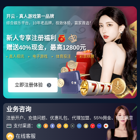
首页
体坛热点
正文
开云体育在线-城墙之上，范戴克擎旗，门将封神—20
26世界杯豪门对决，荷兰如何碾碎智利的最后防线
开云体育
阅读：132
2026-05-17 21:50:29
2026年世界杯的烽火，燃烧在北美大陆的盛夏，当小组赛抽
签结果揭晓的那一刻，全世界的目光都锁定在了一场被誉
为“死亡之组”巅峰对决的战役上：荷兰对阵智利，这不仅是两
支技术流派与战术铁血的碰撞，更是旧世界豪门与南美新锐
之间的尊严之战，当裁判吹响开场哨，所有人的预判都被一
个名字与一道身影彻底颠覆——范戴克，以及那位站在球门
线前、化身为神的门将。
美国主场下的“隐形压制”