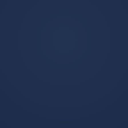
门将神勇：最后一道防线，化身
为神
如果说范戴克是荷兰队的盾牌，那么门将就是盾牌最后的一
层金刚镀层，本场比赛，智利队并非没有机会，第78分钟，
智利队在禁区外获得一粒位置极佳的任意球，比达尔的重炮
轰门绕过了人墙，直奔死角，荷兰门将如猎豹般横身飞出，
指尖轻轻一碰,皮球砸中横梁弹出。
这还不算完，补时阶段，智利队发起最后的狂攻，一次混战
中，智利前锋近在咫尺的捅射，再次被门将用腿挡出，慢镜
头回放时，解说员惊呼：“这不像是人类能做出的反应。”门将
的神勇，不仅仅保住了胜果,更彻底击碎了智利人的心理防
线。