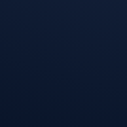
胆的败者？
开云体育-蓝白风暴下的红土悲
开云体育官网-慕尼黑之
歌，2026世界杯A组，当墨西
钢铁战车碾过热带风暴
哥用节奏撕碎西班牙的传控幻
赫的孤胆史诗与德国足
发表评论
梦
美风暴
提交评论