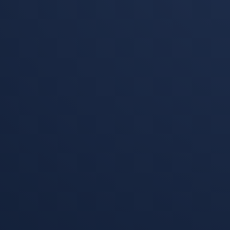
克罗地亚萨格勒布1998年6月6日最大比分失利 斯洛伐