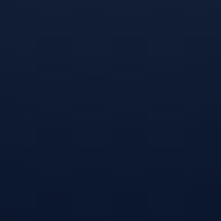
夜，当
开云体育平台APP-风暴眼里的
开云官网-2026世界杯D组，当
，齐耶
冷门，当撒马尔罕的蓝旗飘过
闪电击败钢铁—泰国横扫越
球的完
伯纳乌的黄昏
南，德布劳内一剑封喉