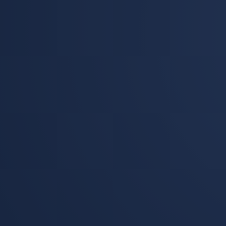
008欧洲杯 克洛泽在欧洲杯中共攻入2球，一球是
淘汰赛首场完胜葡萄牙时攻入第二球 编辑本段回到
衡，抢点意识极佳 传球8 随着年龄的增长，克洛
杯，24支队伍中16支队伍可出线西班牙和瑞典在
击败波兰，波兰遗憾出局德国在与匈牙利的对决中
第二，18决赛将对阵英格兰F组对决中，法国与
是加强中场的拦截，同时可以解放巴拉克，今天巴
指挥调度包括最后一个进球都是本场比赛德国取胜
杯的良好状态，在左路的拿球突破都非常有威胁右