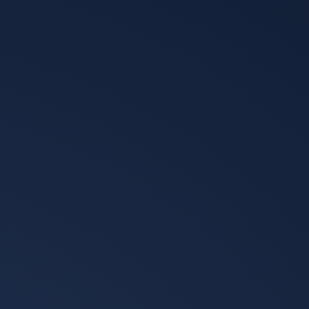
斯特的夜色中燃烧
命运的唯一性之战
标签列表
关注我们
扫一扫关注我们，了解最新精彩内容