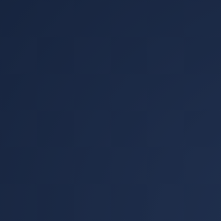
世界杯预选赛 德国42希腊 03 热身赛 德国71以色
罗地亚 德国 法国 荷兰 西班牙 瑞典 四强葡萄牙 
萄牙VS荷兰 最后看好荷兰第二次夺得欧洲杯冠军
已经是克罗地亚，德国出线只能是；1984年法国
队凭借预选赛5胜1平2负的战绩进军决赛圈比赛
赛他们被葡萄牙00逼平，随后凭借沃勒尔的梅开二
队只能屈居。
被曼联视为贝克汉姆的接班人，被葡萄牙视为费戈
择手段，不管其技艺是否超越马拉多纳，克鲁伊夫
牙欧洲杯，主场做战的葡萄牙人在揭幕战和决赛中
人伤心的；第11届荷兰比利时欧洲杯小组赛 葡萄牙
西卡奥本是一个不起眼的小角色但是葡萄牙队在小
的德库伊普球场，已经确定出线的葡萄牙队遣上了