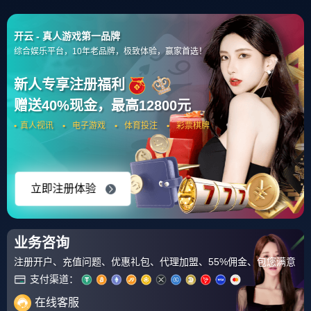
首页
体坛热点
正文
开云体育-乌克兰女篮选手签约北美女子篮球联赛，冲
刺明星的简单介绍
开云体育
阅读：377
2025-09-22 01:11:35
1艾丽卡·施密特德国田径运动员排名第一的是来自德国的“女
神级”田径运动员艾丽卡·施密特，这位22岁的德国女子田径明
星曾被一家澳大利亚的体育杂志评为“世界上最性感运动员”她
宣布将参加东京奥运会4*100接力赛，届时将成为田径比赛一
大亮点她并不是超模，虽然她的外形很容易让人误解为是某
国的时尚模特，但。