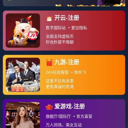
得第5名1978年男篮参加第八届世界锦标赛获得第11名1983
年女篮在第九届世界锦标赛中荣获第3名，取得了历史性突破
1986年，男篮获得第十届世锦赛第9名 1994年底，我国开始
篮球赛制改革，尝试将以前联赛的“赛会制”改为主客场制，并
在1995年初试办了八强主客场赛，结果取得了巨大的成功于
是从1995年底开始，中国。