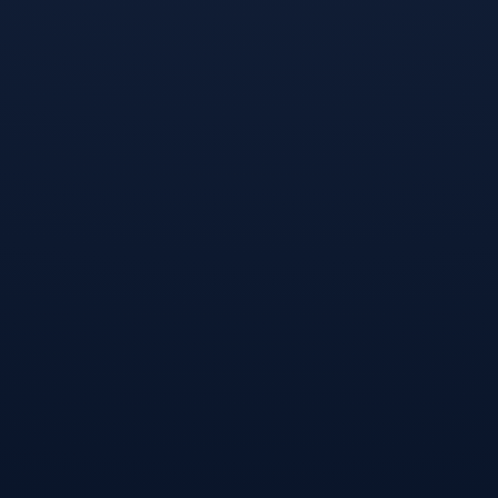
开云体育官方网站-光阴的仲裁，
开云体育官方网站-东京节奏，当
当葡萄牙的绝杀刺穿桑巴的黄昏
久保建英的钟摆摇碎墨西哥城墙—
2026世界杯A组关键战侧记
发表评论
提交评论