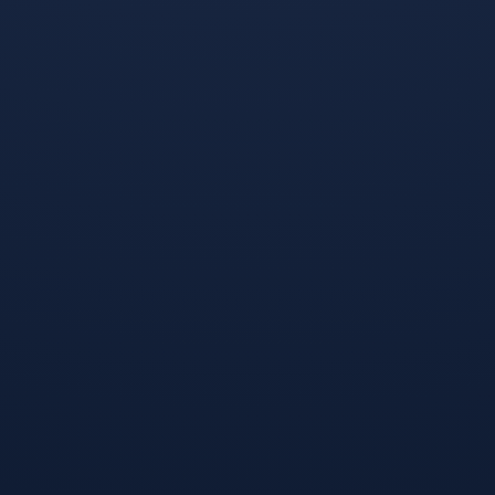
开云体育官网-1.常规思路，C罗传
开云体育-沙漠之狐的精密棋局，
射，斯洛伐克爆冷胜塞尔维亚 太
当摩洛哥的控球艺术，遇上保加利
普通，且爆冷与大胜逻辑矛盾
亚的钢铁残阵
开云APP-绝杀之夜，蓝白之殇，
开云体育官方网站-当大象踏碎潘
当太极虎以钢铁之躯，撕裂潘帕斯
帕斯雄鹰—2026世界杯D组史诗之
的荣耀
夜，范戴克用铁血定义奇迹
开云体育平台APP-蓝白之殇，红
开云下载-墨尔本之夜，贝林厄姆
黄之魂，2026世界杯F组巅峰对
的斜刺杀出，如何让韩国足球跨越
决，福登用一记英伦魔咒撕裂北美
二十年宿命？
双雄的宿命之墙