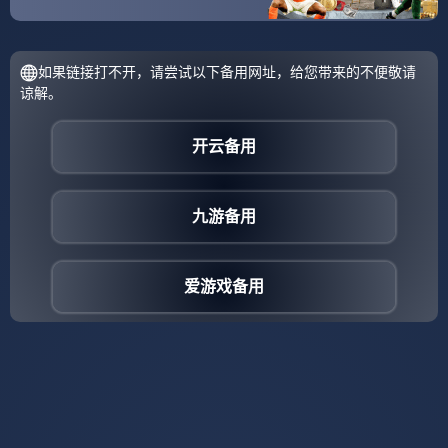
回防的中卫，紧接着，右脚外脚背的一记凌空抽射，皮球划
出一道低平而急遽的弧线，贴着草皮钻入远角，这不是一次
狂飙突进的霸道射门，而是一次充满几何美的“致命一击”——
它源自于莱万对瞬间空间的极致感知，以及在巨大压力下不
可思议的冷静，那一刻，全场七万人的喧嚣仿佛被抽空，只
留下莱万握拳怒吼的剪影,以及西班牙人眼中难以置信的错
愕。
瑞典的胜利：一场关于“唯一性”的战术宣言
这场比赛的唯一性，不在于比分，而在于瑞典队用一种“反世
界杯潮流”的战术，赢得了最关键的胜利，在如今强调高压、
快节奏、多跑动的足球时代，瑞典人逆势而行，用极致的纪
律和空间意识，完成了一次对所谓“现代足球”的降维打击，他
们没有依赖速度，没有依赖个人英雄主义，而是依靠11个人