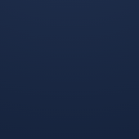
致”，才能撼动那些被公认的强者，西班牙的传控之舞，在这
场沉默的风暴中，终于失声，而莱万多夫斯基的那一击，注
定会成为2026年世界杯记忆里，最坚硬、最冰冷,也最绚烂的
一块碎片。
1.本站遵循行业规范，任何转载的稿件都会明确标注作者和来源；2.
本站的原创文章，请转载时务必注明文章作者和来源，不尊重原创
的行为开云体育将追究责任；3.作者投稿可能会经我们编辑修改或补
充。
相关文章