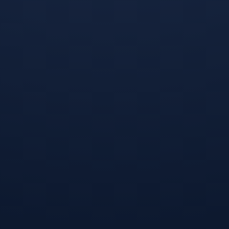
开云体育官网-慕尼黑之夜，当钢
开云体育平台APP-风暴眼里的冷
铁战车碾过热带风暴，齐耶赫的孤
门，当撒马尔罕的蓝旗飘过伯纳乌
胆史诗与德国足球的完美风暴
的黄昏
开云官网-2026世界杯D组，当闪
开云体育登录-郁金香风暴席卷安
电击败钢铁—泰国横扫越南，德布
大略湖，登贝莱魔术时刻，荷兰用
劳内一剑封喉
足球美学写下2026世界杯最强宣
发表评论
言