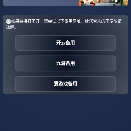
亚运会上首次出战国际大赛的郭文珺夺得女子10米气手枪团
体金牌和女子10米气手枪个人银牌2007年，郭文珺夺得世界
杯德国站25米运动。
柳博芙·加尔金娜在她的射击生涯中取得了多项出色的成绩在2
004年奥运会的50米步枪3 x 20项目中，她以6884分的成绩夺
得了冠军，而在10米气步枪项目中，她以5015分的成绩获得
了第二名四年后，她在悉尼奥运会上继续展示实力，尽管在1
0米气步枪比赛中只获得了第四名，成绩为4967分世界锦标。
1.本站遵循行业规范，任何转载的稿件都会明确标注作者和来源；2.
本站的原创文章，请转载时务必注明文章作者和来源，不尊重原创
的行为开云体育将追究责任；3.作者投稿可能会经我们编辑修改或补
充。
相关文章