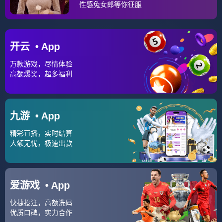
活塞得到卢比奥，
尼克斯得到雷吉-杰克逊。
1.本站遵循行业规范，任何转载的稿件都会明确标注作者和来源；2.
本站的原创文章，请转载时务必注明文章作者和来源，不尊重原创
的行为开云体育将追究责任；3.作者投稿可能会经我们编辑修改或补
充。
相关文章
开云体育入口-孤星闪耀德容，一
开云体育APP下载-潘帕斯雄鹰折