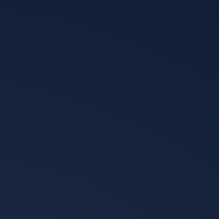
诡异的唯一性对决
界杯A组，当墨西哥用节奏撕碎西班牙的传控
标签列表
幻梦
关注我们
扫一扫关注我们，了解最新精彩内容