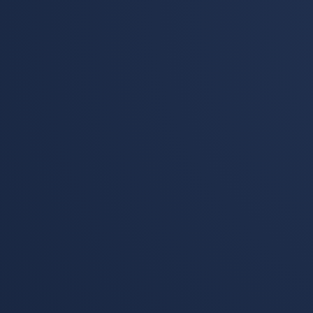
和国际单项赛事标准设计，可容纳10000座(其中活
制足球的需求;场馆内预留了制冰条件可兼做冰球
间，有需求时再增设5000坐席，满足未来扩展需
作为专业队训练场地，可兼做体育馆的热身馆;场馆
座观众观看比赛，主要由比赛池、标准泳池和戏水
游泳、水球和花样游泳比赛;泳池底可根据需求调
沿南环路设计的是大体量的速滑馆，建筑平面为椭
事和国际单项赛事，兼做专业队训练设施。速滑馆
半径25米，内道宽4米，外道宽5米，两边是直滑道
米，外侧布置保护垫，缓冲区宽度大于5米，满足
赛圈内还可灵活布置，具备制冰条件，可作为短道
壶的比赛场地。
休闲健身，家门口的文体大乐园