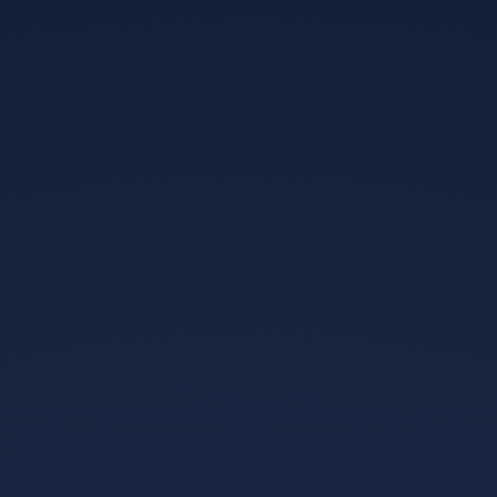
东侧，城市南环路北侧，占地面积750亩。规划总建筑面积约
场、1万座椅的体育馆、1500座椅的游泳馆、3000座椅的速滑
施。该项目预计2017年开工建设，2019年完工，总投资约20
印象是冰晶、雪白;细细观看建筑形态，自然、流畅、灵动的
建筑群体向南展示冰雪世界下的运动力量这一独特景观形态。奥