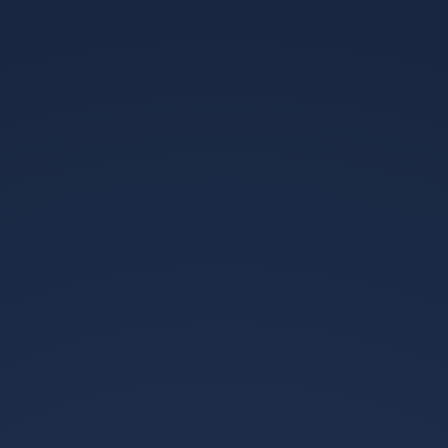
家口自然山水走势，取义雪山、冰川的纯洁之美，结合运动激情，
，张家口市奥体中心自然也不例外。奥体中心以张家口山水
成了激昂的建筑时代进程交响乐;根据山体构造的隐喻，场馆群
予建筑体量基本的形象，冻结的水与冰形成的雄伟结构被抽象和
发点，避免了单调而重复的立面。主要场馆群以不规则的冰雪
外观的新形态。
体育场馆均独立设置，方便体育活动的组织和市民灵活使
线条体现体育运动的热情和力量，交通组织流畅、空间布局合理，
设计得特别大，而是将建筑群与场地景观设计交相辉映，打造平实
都市向自然的过渡，由山北陡坡(城市界面区)、高地(场馆平
湖泊(湿地公园区)、内向性山谷(中心活动广场)形成了“低地”，各