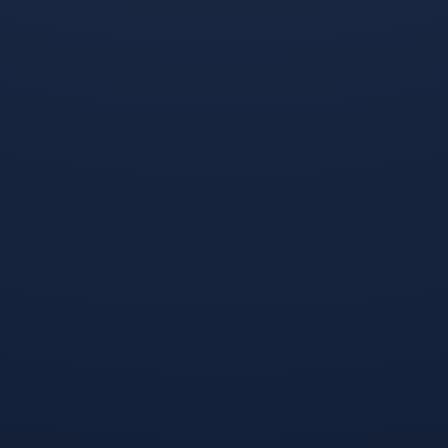
赛要求外，还更多的考虑非赛时的综合利用，通过坐席调整满
能要求，打造体育、演艺、服务综合体。今后，在奥体中心，
看大型演唱会、逛一逛高品位的会展。
育公园，绿化景观以张家口自然山水走势和常年风向为出发
造休闲、绿色、开放、自有、愉快的城市客厅。设计了室外运
9片室外网球场、13片室外篮球场，有效满足群众健身需求;围
用支路将环形步道接入西侧滨河景观带和东侧森林公园区，满足
活动，设置轮滑、滑板广场，进一步增加场地内部活力;借助优越
供周边居民平时活动、健身使用的休闲广场。
设施，满足市民在此活动一整天的需求，打造“一站式”休闲健