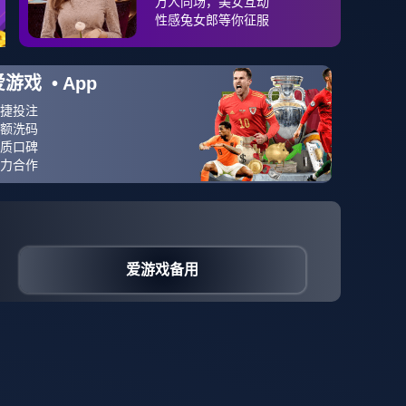
开云官网-国际足球赛事中频繁上演惊心动魄
最近发表
开云体育官方网站-德容的节拍器，塞尔维
亚的铁幕—2026世界杯G组焦点战，一场碾压
开云体育官网-1.常规思路，C罗传射，斯洛
背后的战术革命
伐克爆冷胜塞尔维亚 太普通，且爆冷与大胜
开云体育-沙漠之狐的精密棋局，当摩洛哥
逻辑矛盾
的控球艺术，遇上保加利亚的钢铁残阵
开云APP-绝杀之夜，蓝白之殇，当太极虎
以钢铁之躯，撕裂潘帕斯的荣耀
开云体育APP下载-蓝黄之刃刺穿中亚铁
幕，德容的绝杀，让2026世界杯E组在布加勒
开云体育入口-孤星闪耀德容，一场改写F组
斯特的夜色中燃烧
命运的唯一性之战
开云体育下载-当童话撕碎三狮，穆西亚拉
的一剑封喉，与世界杯最冷的小组赛之约
开云体育APP下载-潘帕斯雄鹰折翼曼谷，
当唯一的梅西，遇上唯一的奇迹
开云体育入口-当太极虎遇上袋鼠军团，姆
巴佩为何成了H组的隐藏变量？2026世界杯最
开云体育-蓝白风暴下的红土悲歌，2026世