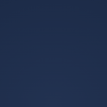
室外空间，将张家口“大好河山”的雄浑与壮美隐喻其中。建筑群
地走进去、参与各种活动，也能领略张家口的城市风光与成
为西北、北和东南三个区域，处在西北区域的是体育场，体
量的速滑馆沿项目南侧布置，各个运动场馆既相互独立又功能
设计标准，建设国际标准体育赛事场馆。作为主打冰雪运动城
训练馆和速滑馆等一系列场馆设计中考虑了作为冰上项目的补
平时使用需求。
综合性赛事和国际单项赛事标准设计，可容纳5万座。体育场
平台层。若今后我市拥有专业足球队，体育场可用作球队主场。
各场馆独立且功能互补。体育馆按照可承办国内综合性赛事